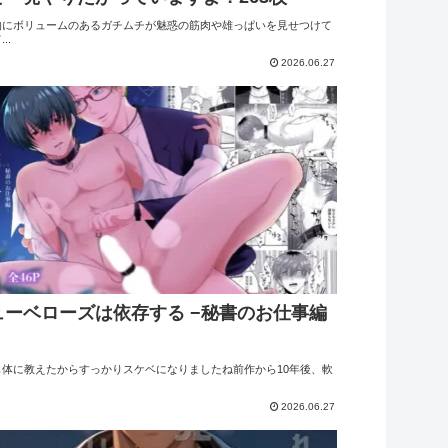
的にボリュームのあるガチムチが魅惑の筋肉や雄っぱいを見せつけて
..
2026.06.27
ューベローズは依存する −秘書のお仕事編
も体に教えたからすっかりスケベになりましたね前作から10年後、軟
2026.06.27