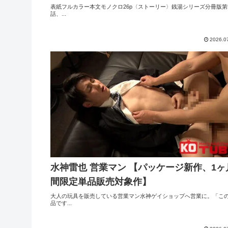
表紙フルカラー本文モノクロ26p〈ストーリー〉銭湯シリーズ分冊版第
話、...
2026.0
水神雷也 営業マン 【パッケージ新作、1ヶ
間限定単品販売対象作】
大人の玩具を販売している営業マン水神ゲイショップへ営業に。「こ
品です...