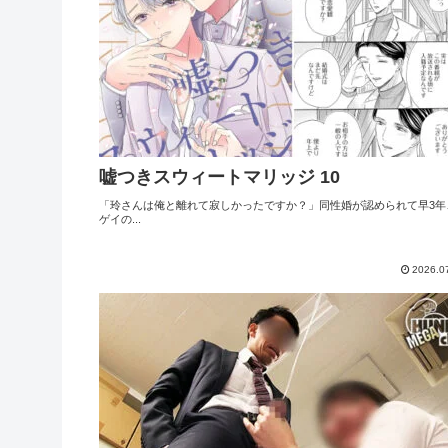
嘘つきスウィートマリッジ 10
「玲さんは俺と離れて寂しかったですか？」同性婚が認められて早3年
ゲイの...
2026.0