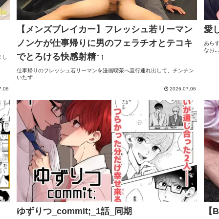
、
【メンズブレイカー】フレッシュ若リーマン
愛
ノンケが仕事帰りに男のフェラチオとテコキ
あら
なお...
でとろける快感射精↑↑
まし
仕事帰りのフレッシュ若リーマンを漫画喫茶へ直行連れ出して、チンチン
いたず...
7.08
2026.07.06
ゆずりつ_commit;_1話_同期
【B