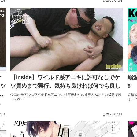
7.03
2026.07.03
ケ
【inside】ワイルド系アニキに許可なしでケ
溺
ーツ
ツ責めまで実行。気持ち良ければ何でも良し
8
い
今回のモデルはワイルド系アニキ。仕事終わりの雄臭ぷんぷんの状態で来
金属
てくれ...
は、上.
、
7.01
2026.07.01