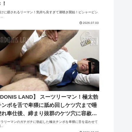
き！
明けに廻されるリーマン！気持ち良すぎて潮噴き開始！ビシャービシ
..
2026.07.03
DONIS LAND】 スーツリーマン！極太勃
チンポを舌で卑猥に舐め回しケツ穴まで唾
塗れ奉仕後、締まり抜群のケツ穴に容赦な
抉られ喘ぐ！
マラリーマンのガチガチに勃起した極太チンポを卑猥に舌を這わせて
..