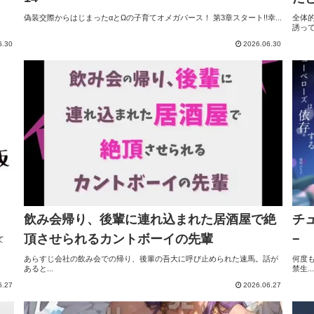
偽装交際からはじまったαとΩの子育てオメガバース！ 第3章スタート!!幸...
全体
誘って.
6.30
2026.06.30
飲み会帰り、後輩に連れ込まれた居酒屋で絶
チ
頂させられるカントボーイの先輩
−
て
あらすじ会社の飲み会での帰り、後輩の吾大に呼び止められた速馬。話が
何度
あると...
禁生...
6.27
2026.06.27