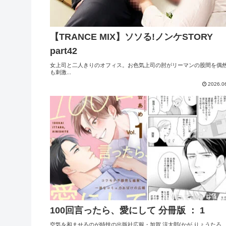
【TRANCE MIX】ソソる!ノンケSTORY
part42
女上司と二人きりのオフィス。お色気上司の肘がリーマンの股間を偶
も刺激...
2026.0
100回言ったら、愛にして 分冊版 ： 1
空気を和ませるのが特技の出版社広報・加賀 涼太郎(かが りょうたろ