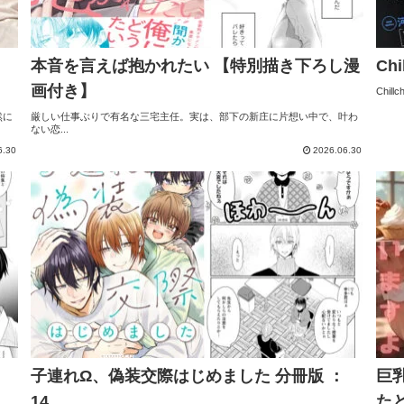
本音を言えば抱かれたい 【特別描き下ろし漫
Chi
画付き】
Chill
然に
厳しい仕事ぶりで有名な三宅主任。実は、部下の新庄に片想い中で、叶わ
ない恋...
6.30
2026.06.30
子連れΩ、偽装交際はじめました 分冊版 ：
巨
14
た