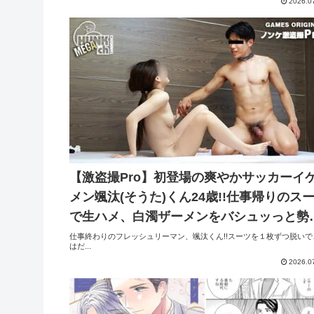
2026.0
【激盗撮Pro】初登場の爽やかサッカーイ
メン颯汰(そうた)くん24歳!!仕事帰りのス
で生ハメ、白濁ザーメンをバシュッっと勢
よく発射!!【生ハメ】
仕事終わりのフレッシュリーマン、颯汰くん!!スーツを１枚ずつ脱いで
はだ...
2026.0