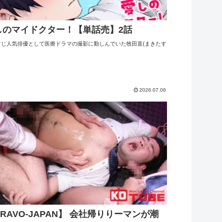
しのマイドクター！【単話売】2話
すじ人気俳優として医療ドラマの撮影に勤しんでいた牧田直(まきたす
2026.07.06
RAVO-JAPAN】 会社帰りりーマンが潮