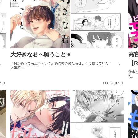
大好きな君へ願うこと 6
高
【R
、
『何があっても上手くいく』あの時の俺たちは、そう信じていた―――。
人気若...
仕事
た。...
7.01
2026.07.01