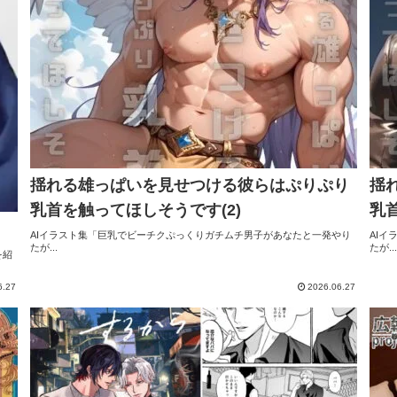
揺れる雄っぱいを見せつける彼らはぷりぷり
揺
乳首を触ってほしそうです(2)
乳
AIイラスト集「巨乳でビーチクぷっくりガチムチ男子があなたと一発やり
AI
たが...
たが...
を紹
6.27
2026.06.27