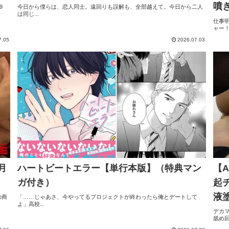
噴
9
今日から僕らは、恋人同士。遠回りも誤解も、全部越えて。今日から二人
は同じ...
仕事
ャー！.
7.05
2026.07.03
月
ハートビートエラー【単行本版】（特典マン
【A
ガ付き）
起
液
の商
「……じゃあさ、今やってるプロジェクトが終わったら俺とデートして
よ」高校...
く
デカ
舐め回.