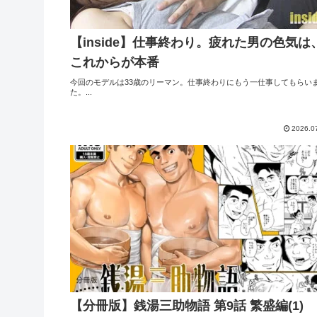
【inside】仕事終わり。疲れた男の色気は
これからが本番
今回のモデルは33歳のリーマン。仕事終わりにもう一仕事してもらい
た。...
2026.0
【分冊版】銭湯三助物語 第9話 繁盛編(1)