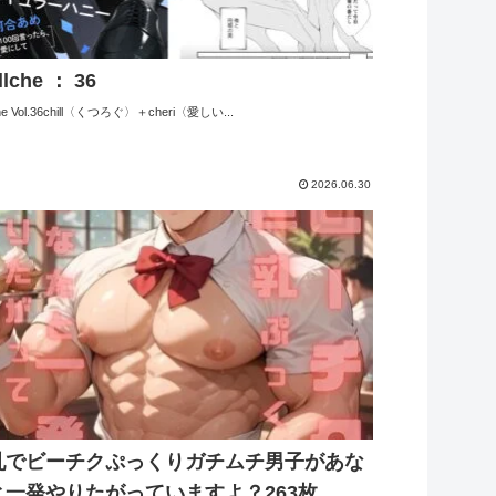
llche ： 36
che Vol.36chill〈くつろぐ〉＋cheri〈愛しい...
2026.06.30
乳でビーチクぷっくりガチムチ男子があな
と一発やりたがっていますよ？263枚