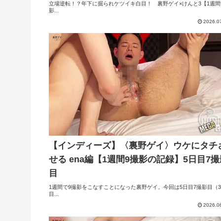
立場逆転！？年下に掘られケツイキ白目！ 裏野ゲイ×けんと3【1週間
影...
2026.0
【インディーズ】〈裏野ゲイ〉ウケにタチ
せる ena編【1週間9撮影の記録】5日目7撮
目
1週間で9撮影をこなすことになった裏野ゲイ。今回は5日目7撮影目（
目...
2026.0