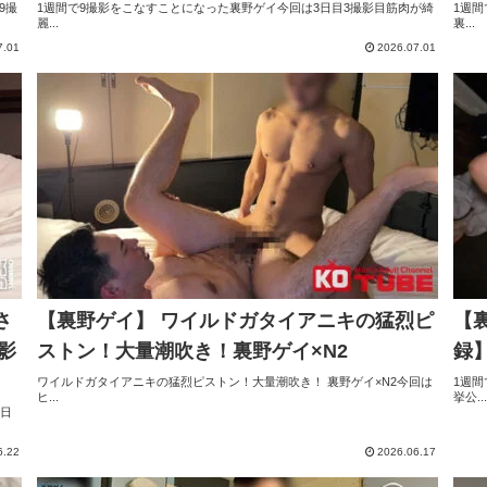
9撮
1週間で9撮影をこなすことになった裏野ゲイ今回は3日目3撮影目筋肉が綺
1週間
麗...
裏...
7.01
2026.07.01
さ
【裏野ゲイ】 ワイルドガタイアニキの猛烈ピ
【
影
ストン！大量潮吹き！裏野ゲイ×N2
録
ワイルドガタイアニキの猛烈ピストン！大量潮吹き！ 裏野ゲイ×N2今回は
1週
ヒ...
挙公...
3日
6.22
2026.06.17