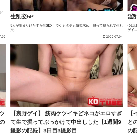
ゲ
生乱交5P
淫
5人が集まりひたすら生SEX！ウケもタチも快楽求め、掘って掘られて生乱
今回
交...
ゲイ...
7.06
2026.07.04
ツ
【裏野ゲイ】 筋肉ケツイキどネコがエロすぎ
【
の
て生で掘ってぶっかけて中出しした【1週間9
との
撮影の記録】3日目3撮影目
の