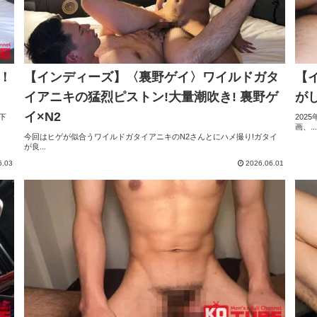
！
【インディーズ】〈裏野ゲイ〉ワイルドガタ
【
イアニキの猛烈ピストン!大量潮吹き! 裏野ゲ
がし
イ×N2
下
202
画、...
今回はヒゲが似合うワイルドガタイアニキのN2さんとにハメ撮り!ガタイ
が良...
6.03
2026.06.01