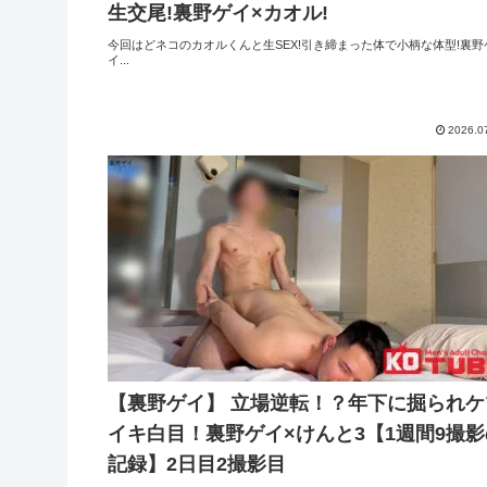
生交尾!裏野ゲイ×カオル!
今回はどネコのカオルくんと生SEX!引き締まった体で小柄な体型!裏野
イ...
2026.0
【裏野ゲイ】 立場逆転！？年下に掘られケ
イキ白目！裏野ゲイ×けんと3【1週間9撮影
記録】2日目2撮影目