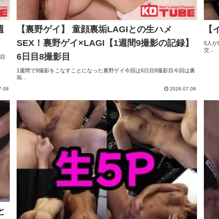
週
【裏野ゲイ】 童顔裏垢LAGIとの生ハメ
【
SEX！裏野ゲイ×LAGI【1週間9撮影の記録】
5人が
交...
6日目8撮影目
日目
1週間で9撮影をこなすことになった裏野ゲイ今回は6日目8撮影目今回は裏
垢...
7.08
2026.07.08
と