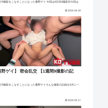
で9撮影をこなすことになった裏野ゲイ 今回は6日目8撮影目今回は
2026.06.29
裏野ゲイ】 密会乱交 【1週間9撮影の記
】
間で9撮影をこなすことになった裏野ゲイそんな撮影の記録を6月に一
2026.06.17