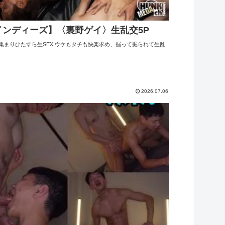
インディーズ】〈裏野ゲイ〉生乱交5P
集まりひたすら生SEX!ウケもタチも快楽求め、掘って掘られて生乱
2026.07.06