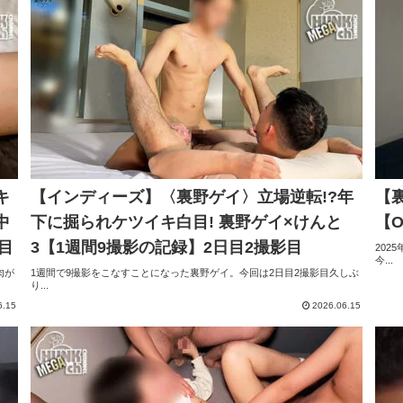
キ
【インディーズ】〈裏野ゲイ〉立場逆転!?年
【
中
下に掘られケツイキ白目! 裏野ゲイ×けんと
【O
目
3【1週間9撮影の記録】2日目2撮影目
202
今...
肉が
1週間で9撮影をこなすことになった裏野ゲイ。今回は2日目2撮影目久しぶ
り...
6.15
2026.06.15