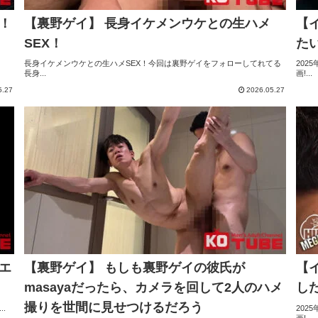
！
【裏野ゲイ】 長身イケメンウケとの生ハメ
【
SEX！
たい
長身イケメンウケとの生ハメSEX！今回は裏野ゲイをフォローしてれてる
202
長身...
画!...
5.27
2026.05.27
エ
【裏野ゲイ】 もしも裏野ゲイの彼氏が
【
masayaだったら、カメラを回して2人のハメ
した
撮りを世間に見せつけるだろう
.
202
画!...