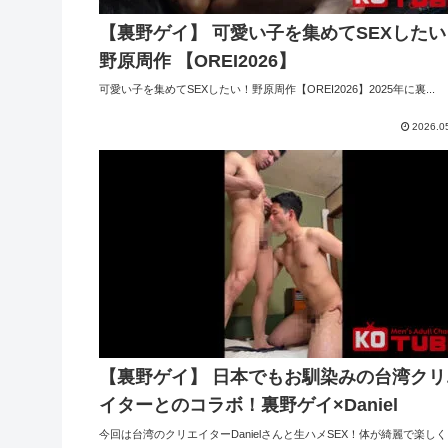
【裏野ゲイ】 可愛い子を集めてSEXしたい
野原周作 【OREI2026】
可愛い子を集めてSEXしたい！野原周作【OREI2026】2025年に裏...
2026.0
【裏野ゲイ】 日本でもお馴染みの台湾クリ
イターとのコラボ！裏野ゲイ×Daniel
今回は台湾のクリエイターDanielさんと生ハメSEX！体が綺麗で楽しく..