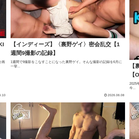
I
【インディーズ】〈裏野ゲイ〉密会乱交【1
週間9撮影の記録】
企画
1週間で9撮影をこなすことになった裏野ゲイ。そんな撮影の記録を6月に
【裏
一挙...
【O
202
今...
6.10
2026.06.08