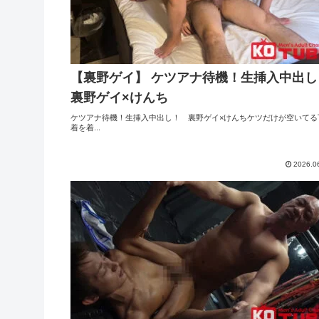
【裏野ゲイ】 ケツアナ待機！生挿入中出し
裏野ゲイ×けんち
ケツアナ待機！生挿入中出し！ 裏野ゲイ×けんちケツだけが空いてる
着を着...
2026.0