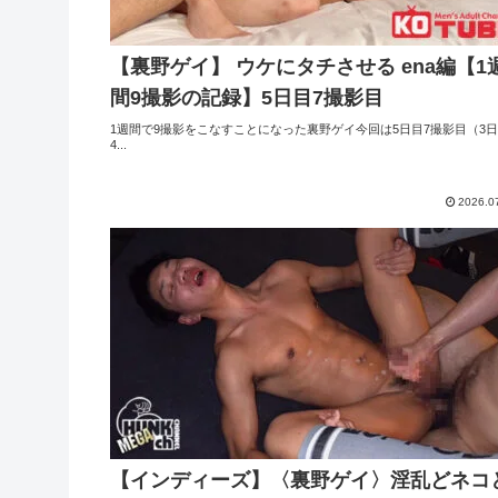
【裏野ゲイ】 ウケにタチさせる ena編【1
間9撮影の記録】5日目7撮影目
1週間で9撮影をこなすことになった裏野ゲイ今回は5日目7撮影目（3
4...
2026.0
【インディーズ】〈裏野ゲイ〉淫乱どネコ