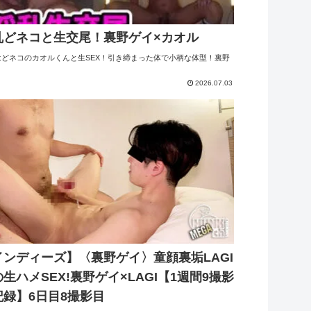
乱どネコと生交尾！裏野ゲイ×カオル
はどネコのカオルくんと生SEX！引き締まった体で小柄な体型！裏野
2026.07.03
インディーズ】〈裏野ゲイ〉童顔裏垢LAGI
生ハメSEX!裏野ゲイ×LAGI【1週間9撮影
記録】6日目8撮影目