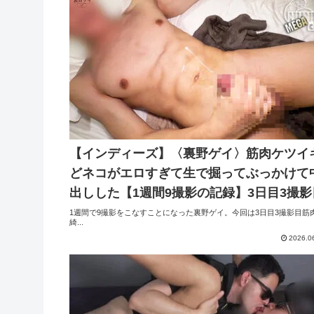
【インディーズ】〈裏野ゲイ〉筋肉ケツイ
どネコがエロすぎて生で掘ってぶっかけて
出しした【1週間9撮影の記録】3日目3撮影
1週間で9撮影をこなすことになった裏野ゲイ。今回は3日目3撮影目筋
綺...
2026.0