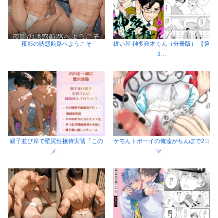
夜影の誘惑航路へようこそ
祓い屋 神多羅木くん（分冊版） 【第
3…
親子並び席で壁尻性接待実習「この
ケモんトボーイの俺達がちんぽで2コ
メ…
マ…