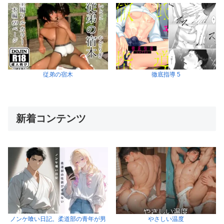
従弟の宿木
徹底指導 5
新着コンテンツ
ノンケ喰い日記。柔道部の青年が男
やさしい温度