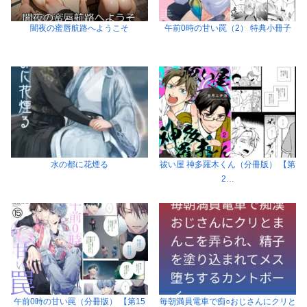
闇夜の蜜唇航路へようこそ
午前0時の甘い罠（2） 特典小冊子
水の都に花煙る
祓い屋 神多羅木くん（分冊版） 【第
2…
午前0時の甘い罠（分冊版） 【第15
毎朝満員電車で痴○おじさんにクリと