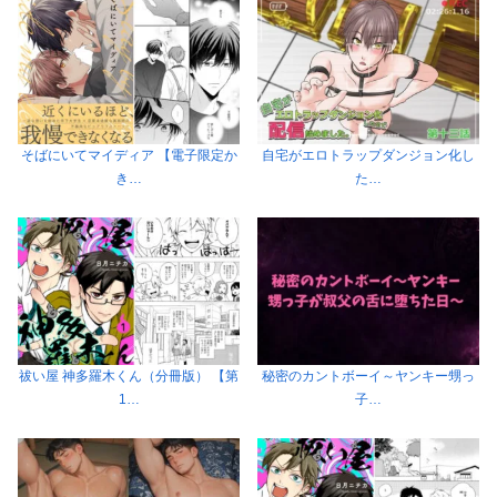
そばにいてマイディア 【電子限定か
自宅がエロトラップダンジョン化し
き…
た…
祓い屋 神多羅木くん（分冊版） 【第
秘密のカントボーイ～ヤンキー甥っ
1…
子…