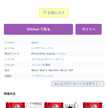
お気に入り
DiGiket で見る
サイトへ
メーカー
めめぞ
レーベル
シーモアコミックス
再生デバイス
iPhone/iPad, Android, パソコン
シリーズ
カラフルまでのスリーカウント
ジャンル
コミック
,
BL書籍
形式
Win11, Win8.1, MacOSX, Win10, PDF
出版社
シーモアコミックス
みんなでデータベースを作ろう！
関連作品