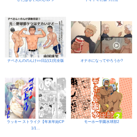
ナベさんののんけ○○日記(1)完全版
オナホになってやろうか?
ラッキー ストライク【年末年始CP
モーホー学園水球部2
1/1…