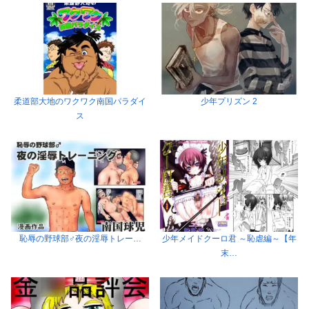
柔道部大地のワクワク南国パラダイ
少年プリズン 2
ス
恥辱の野球部♂夜の淫辱トレー…
少年メイドクーロ君 ～恥虐編～【年
末…