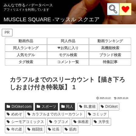
みんなで作る♂♂データベース
MUSCLE SQUARE -マッスル スクエア
PR
動画作品
同人作品
動画ランキング
同人ランキング
❤お気に入り
高機能検索
人気モデル
モデル検索
ブランド検索
タグ検索
コメント一覧
特集記事
カラフルまでのスリーカウント【描き下ろ
しおまけ付き特装版】 1
2025.10.22
2025.10.24
DiGiket.com
スポーツ
同人
BL書籍
DiGiket
めめぞ
カラフルまでのスリーカウント
コミック
シーモアコミックス
ラブコメ
体格差
大学生
年の差
格闘技
社長
筋肉