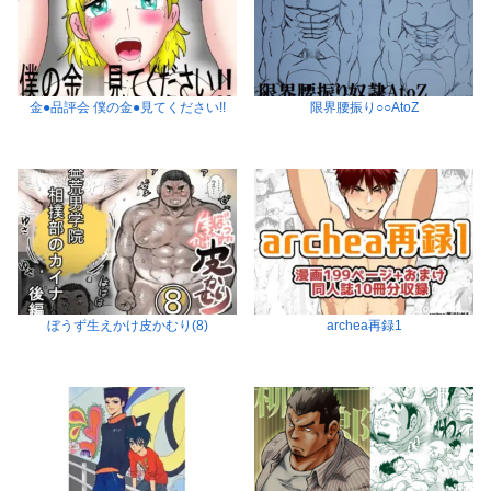
金●品評会 僕の金●見てください!!
限界腰振り○○AtoZ
ぼうず生えかけ皮かむり(8)
archea再録1