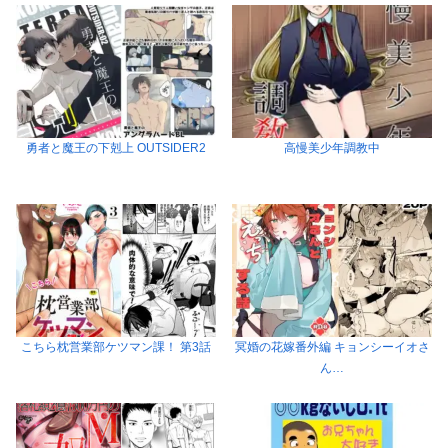
勇者と魔王の下剋上 OUTSIDER2
高慢美少年調教中
こちら枕営業部ケツマン課！ 第3話
冥婚の花嫁番外編 キョンシーイオさ
ん…