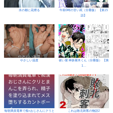
水の都に花煙る
午前0時の甘い罠（分冊版） 【第15
話】
やさしい温度
祓い屋 神多羅木くん（分冊版） 【第
1…
毎朝満員電車で痴○おじさんにクリと
これは敗北刺客の物語2