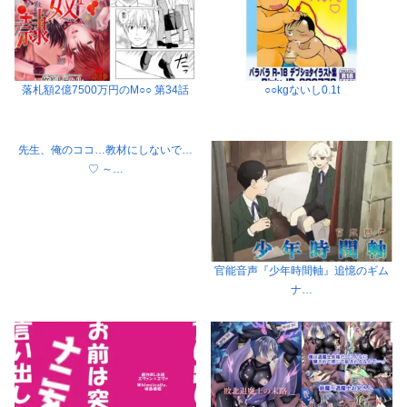
落札額2億7500万円のM○○ 第34話
○○kgないし0.1t
先生、俺のココ…教材にしないで…
♡ ～…
官能音声『少年時間軸』追憶のギム
ナ…