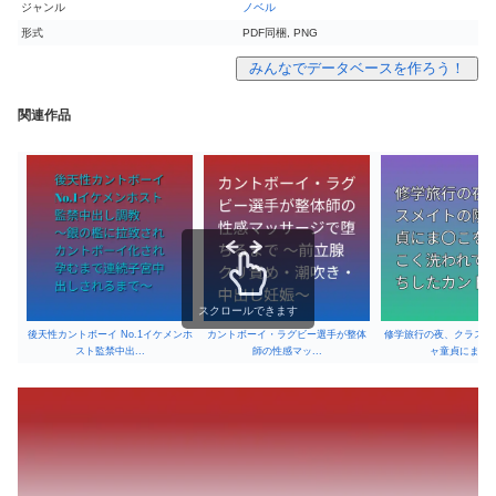
ジャンル
ノベル
形式
PDF同梱, PNG
みんなでデータベースを作ろう！
関連作品
スクロールできます
後天性カントボーイ No.1イケメンホ
カントボーイ・ラグビー選手が整体
修学旅行の夜、クラスメ
スト監禁中出...
師の性感マッ...
ャ童貞にま〇..