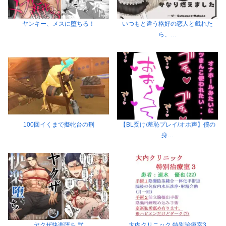
ヤンキー、メスに堕ちる！
いつもと違う格好の恋人と戯れた
ら、…
100回イくまで擬牝台の刑
【BL受け/羞恥プレイ/オホ声】僕の
身…
ヤクザ快楽堕ち 弐
大内クリニック 特別治療室3