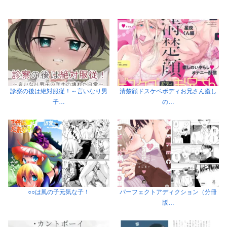
診察の後は絶対服従！～言いなり男
清楚顔ドスケベボディお兄さん癒し
子…
の…
○○は風の子元気な子！
パーフェクトアディクション（分冊
版…