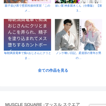
親子並び席で壁尻性接待実習「この
祓い屋 神多羅木くん（分冊版） 【第
メ…
3…
毎朝満員電車で痴○おじさんにクリと
ノンケ喰い日記。柔道部の青年が男
ま…
の…
全ての作品を見る
MUSCLE SQUARE -マッスル スクエア