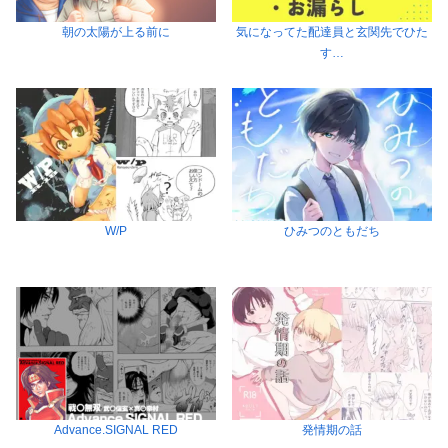
朝の太陽が上る前に
気になってた配達員と玄関先でひた
す…
W/P
ひみつのともだち
Advance.SIGNAL RED
発情期の話