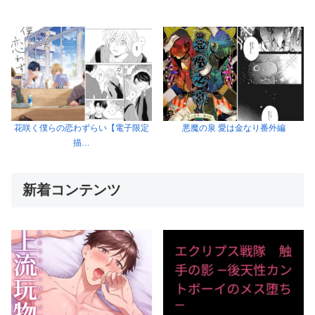
花咲く僕らの恋わずらい【電子限定
悪魔の泉 愛は金なり番外編
描…
新着コンテンツ