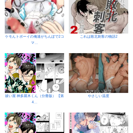
ケモんトボーイの俺達がちんぽで2コ
これは敗北刺客の物語2
マ…
祓い屋 神多羅木くん（分冊版） 【第
やさしい温度
4…