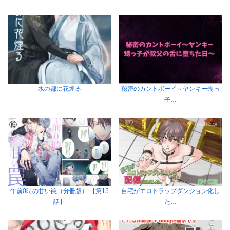
水の都に花煙る
秘密のカントボーイ～ヤンキー甥っ
子…
午前0時の甘い罠（分冊版） 【第15
自宅がエロトラップダンジョン化し
話】
た…