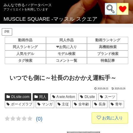
みんなで作る♂♂データベース
MUSCLE SQUARE -マッスル スクエア
PR
動画作品
同人作品
動画ランキング
同人ランキング
❤お気に入り
高機能検索
人気モデル
モデル検索
ブランド検索
タグ検索
コメント一覧
特集記事
いつでも側に～社長のおかかえ運転手～
2015.09.23
2025.03.26
DLsite.com
同人
A wie Anton
DLsite
スーツ
ボーイズラブ
マンガ
主従
全年齢
長身
青年
お気に入り
(0)