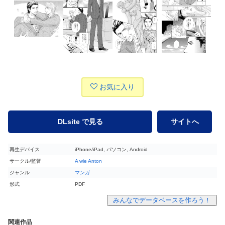
お気に入り
DLsite で見る
サイトへ
再生デバイス
iPhone/iPad, パソコン, Android
サークル/監督
A wie Anton
ジャンル
マンガ
形式
PDF
みんなでデータベースを作ろう！
関連作品