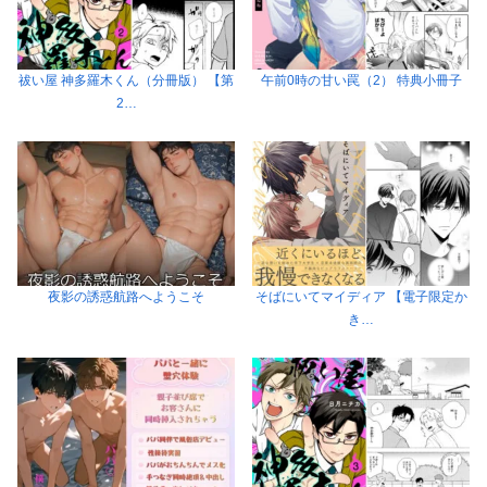
祓い屋 神多羅木くん（分冊版） 【第
午前0時の甘い罠（2） 特典小冊子
2…
夜影の誘惑航路へようこそ
そばにいてマイディア 【電子限定か
き…