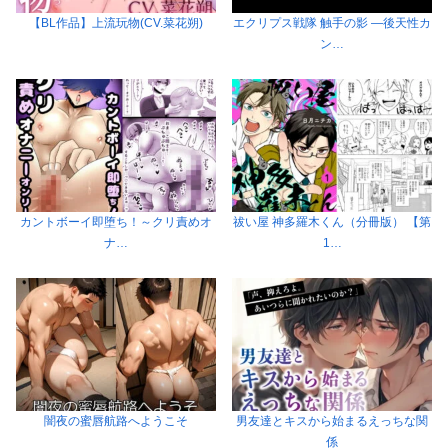
【BL作品】上流玩物(CV.菜花朔)
エクリプス戦隊 触手の影 ―後天性カ
ン…
カントボーイ即堕ち！～クリ責めオ
祓い屋 神多羅木くん（分冊版） 【第
ナ…
1…
闇夜の蜜唇航路へようこそ
男友達とキスから始まるえっちな関
係