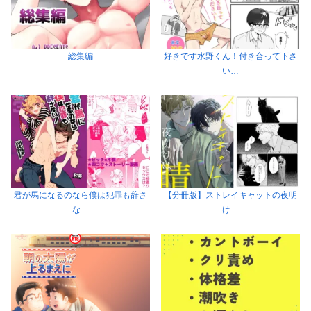
総集編
好きです水野くん！付き合って下さ
い…
君が馬になるのなら僕は犯罪も辞さ
【分冊版】ストレイキャットの夜明
な…
け…