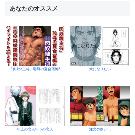
あなたのオススメ
「肉奴○主将」恥辱の夏合宿編6
犬になりたい
年上の恋人年下の恋人
注文の多い…