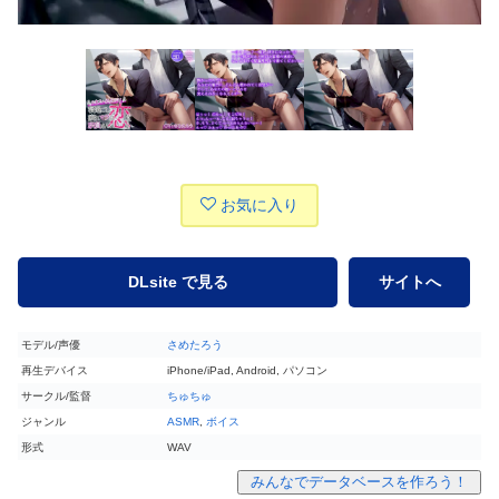
お気に入り
DLsite で見る
サイトへ
モデル/声優
さめたろう
再生デバイス
iPhone/iPad, Android, パソコン
サークル/監督
ちゅちゅ
ジャンル
ASMR
,
ボイス
形式
WAV
みんなでデータベースを作ろう！