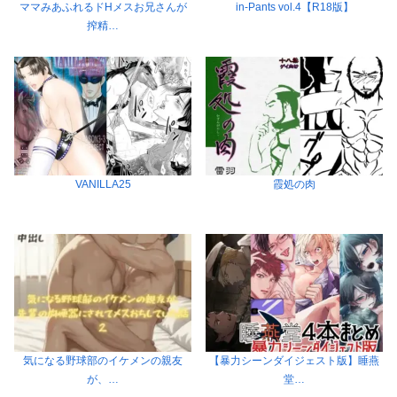
ママみあふれるドHメスお兄さんが
in-Pants vol.4【R18版】
搾精…
VANILLA25
霞処の肉
気になる野球部のイケメンの親友
【暴力シーンダイジェスト版】睡燕
が、…
堂…