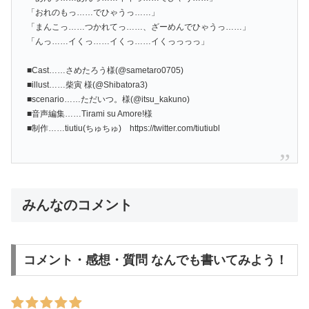
「おれのもっ……でひゃうっ……」
「まんこっ……つかれてっ……、ざーめんでひゃうっ……」
「んっ……イくっ……イくっ……イくっっっっ」
■Cast……さめたろう様(@sametaro0705)
■illust……柴寅 様(@Shibatora3)
■scenario……ただいつ。様(@itsu_kakuno)
■音声編集……Tirami su Amore!様
■制作……tiutiu(ちゅちゅ) https://twitter.com/tiutiubl
みんなのコメント
コメント・感想・質問 なんでも書いてみよう！