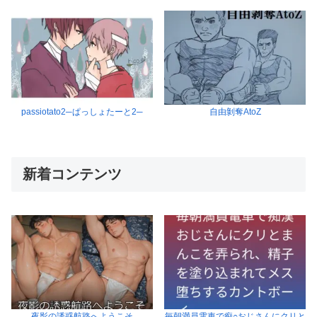
passiotato2─ぱっしょたーと2─
自由剝奪AtoZ
新着コンテンツ
夜影の誘惑航路へようこそ
毎朝満員電車で痴○おじさんにクリと