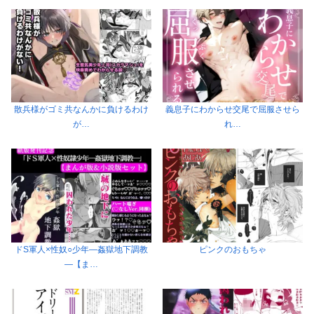
散兵様がゴミ共なんかに負けるわけ
義息子にわからせ交尾で屈服させら
が…
れ…
ドS軍人×性奴○少年―姦獄地下調教
ピンクのおもちゃ
―【ま…