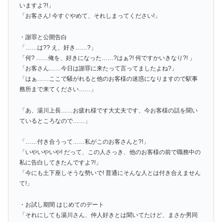
いますよ?!」
「お客さん! 今すぐやめて、それしまってください!」
・謝罪と公開告白
「……は?? え、好き……?」
「何? ……俺を、好きになった……?はぁ?! 何ですかいきなり?! 」
「お客さん……今日は謝罪に来たって言ってましたよね?」
「はぁ……ここで騒がれると他のお客様の迷惑になりますので駅事
務所まで来てください……」
「あ、湯川上長……お疲れ様です大丈夫です、今お客様の話を聞い
ているところなので……」
「……付き合うって……私がこのお客さんと?!」
「いやいやいや! だって、この人さっき、他のお客様の前で職務中の
私に告白してきたんですよ?!」
「今にも土下座しそうな勢いで! 普通にそんな人とは付き合えません
て!」
・お試し期間 はじめてのデート
「それにしても湯川さん、仲人好きとは聞いてたけど、まさか男同