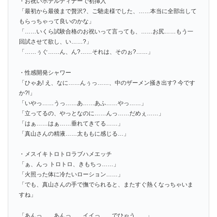
・お祝いホテルディナーで初挿入
「最初から最後まで贅沢?、ご馳走様でした、……本当に全部出して
もらっちゃって良いのかな」
「……いくら試験合格のお祝いって言っても、……お尻……もう一
回試させて欲し、い……?」
「……ぅぐ……ん、ん?……それは、そのぉ?……」
・性感開発シャワー
「ひゃあ! え、なに……んぅっ……、中のザーメン掻き出す? 今です
か?!」
「いやっ……うっ……あ……あふ……やっ……」
「立ってるの、やっとなのに……んっ……だめぇ……」
「はぁ……はぁ……垂れてきてる……」
「真山さんの精液……太ももに感じる…」
・メスイキトロトロラブハメエッチ
「ぁ、んっ トロトロ、きもちっ……」
「火照った体に冷たいローション……」
「でも、真山さんの手で撫でられると、またすぐ熱くなっちゃいま
すね」
「あんっ……あんっ……イイっ……でひゃう……」