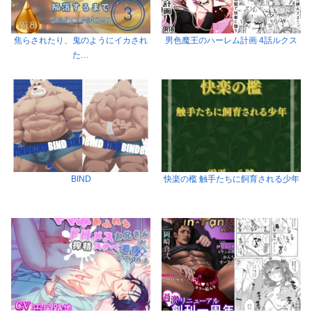
焦らされたり、鬼のようにイカされ
男色魔王のハーレム計画 4話ルクス
た…
BIND
快楽の檻 触手たちに飼育される少年