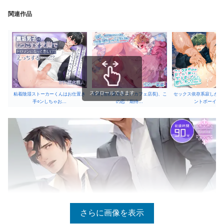
関連作品
スクロールできます
粘着陰湿ストーカーくんはお仕置き
侑芽(地雷量産型コンカフェ店長)、こ
セックス依存系寂しがり
手○ンしちゃお...
の恋「期待...
ントボーイ化..
さらに画像を表示