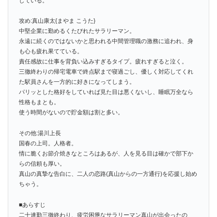
している。
攻め:真山康太{まやま こうた}
中堅企業に勤めるくたびれたサラリーマン。
永遠に続くのではないかと思われる中間管理職の激務に追われ、身
も心も疲れ果てている。
責任感故に仕事を背負い込みすぎるタイプ。疲れすぎると泣く。
三徹終わりの帰宅電車で終点駅まで寝過ごし、優しく対応してくれ
た駅員さんを一方的に好きになってしまう。
パリッとした格好をしていれば見た目は悪くないし、睡眠万全なら
性格もまとも。
使う時間がないので貯金額は割と多い。
その他:湯川上長
国春の上司。人格者。
情に脆くお節介焼きなところはあるが、人を見る目は確かで部下か
らの信頼も厚い。
真山の真摯な告白に、二人の恋路(真山からの一方通行)を応援し始め
ちゃう。
■あらすじ
二十連勤三徹終わり、疲労困憊なサラリーマン真山が出会ったの