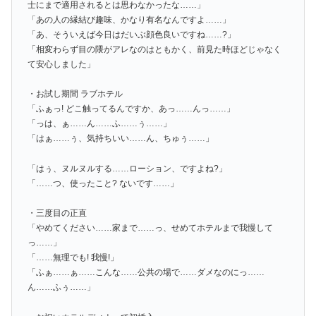
士にまで適用されるとは思わなかったな……」
「あの人の縁結び趣味、かなり有名なんですよ……」
「あ、そういえば今日はだいぶ顔色良いですね……?」
「相変わらず目の隈がアレなのはともかく、前見た時ほどじゃなく
て安心しました」
・お試し期間 ラブホテル
「ふぁっ! どこ触ってるんですか、あっ……んっ……」
「っは、ぁ……ん……ふ……ぅ……」
「はぁ……ぅ、気持ちいい……ん、ちゅぅ……」
「はぅ、ヌルヌルする……ローション、ですよね?」
「……つ、使ったこと? ないです……」
・三度目の正直
「やめてください……家まで……っ、せめてホテルまで我慢して
っ……」
「……無理でも! 我慢!」
「ふぁ……ぁ……こんな……公共の場で……ダメなのにっ……
ん……ふぅ……」