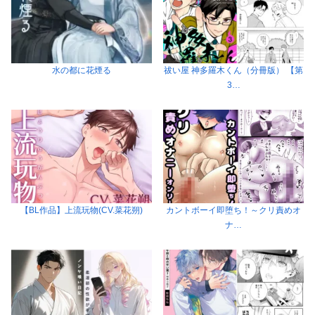
水の都に花煙る
祓い屋 神多羅木くん（分冊版） 【第
3…
【BL作品】上流玩物(CV.菜花朔)
カントボーイ即堕ち！～クリ責めオ
ナ…