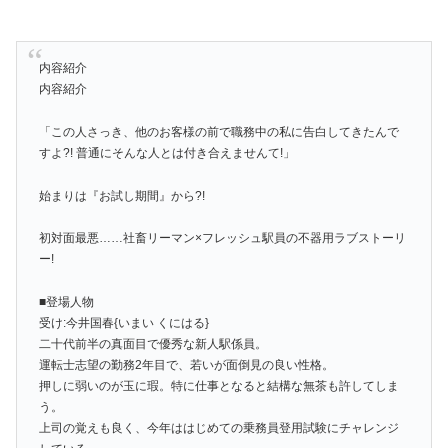
内容紹介
内容紹介
「この人さっき、他のお客様の前で職務中の私に告白してきたんで
すよ?! 普通にそんな人とは付き合えませんて!」
始まりは『お試し期間』から?!
初対面最悪……社畜リーマン×フレッシュ駅員の不器用ラブストーリ
ー!
■登場人物
受け:今井国春{いまい くにはる}
二十代前半の真面目で優秀な新人駅係員。
運転士志望の勤務2年目で、若いが面倒見の良い性格。
押しに弱いのが玉に瑕。特に仕事となると結構な無茶も許してしま
う。
上司の覚えも良く、今年ははじめての乗務員登用試験にチャレンジ