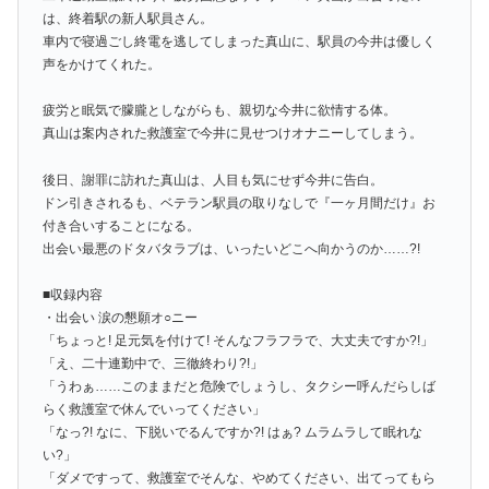
は、終着駅の新人駅員さん。
車内で寝過ごし終電を逃してしまった真山に、駅員の今井は優しく
声をかけてくれた。
疲労と眠気で朦朧としながらも、親切な今井に欲情する体。
真山は案内された救護室で今井に見せつけオナニーしてしまう。
後日、謝罪に訪れた真山は、人目も気にせず今井に告白。
ドン引きされるも、ベテラン駅員の取りなしで『一ヶ月間だけ』お
付き合いすることになる。
出会い最悪のドタバタラブは、いったいどこへ向かうのか……?!
■収録内容
・出会い 涙の懇願オ○ニー
「ちょっと! 足元気を付けて! そんなフラフラで、大丈夫ですか?!」
「え、二十連勤中で、三徹終わり?!」
「うわぁ……このままだと危険でしょうし、タクシー呼んだらしば
らく救護室で休んでいってください」
「なっ?! なに、下脱いでるんですか?! はぁ? ムラムラして眠れな
い?」
「ダメですって、救護室でそんな、やめてください、出てってもら