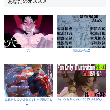
あなたのオススメ
穴
禁欲奴○AtoZ
正義をねじ伏せるどすけべ調教♡ ヒ
Fan Only Illstration 2023 Vol.2(5月…
ー…