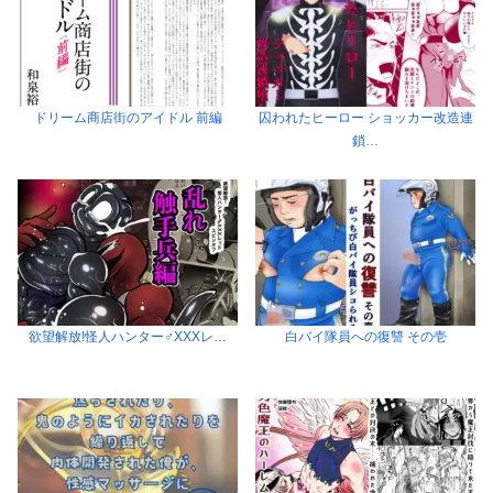
ドリーム商店街のアイドル 前編
囚われたヒーロー ショッカー改造連
鎖…
欲望解放!怪人ハンター♂XXXレ…
白バイ隊員への復讐 その壱