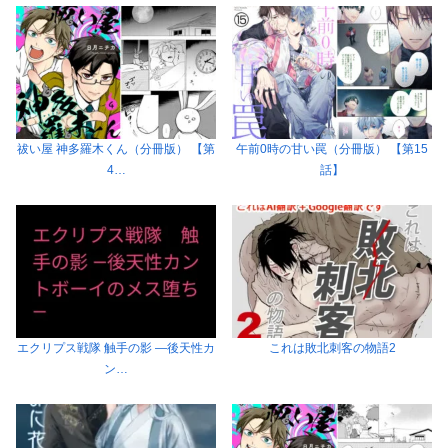
祓い屋 神多羅木くん（分冊版） 【第
午前0時の甘い罠（分冊版） 【第15
4…
話】
エクリプス戦隊 触手の影 ―後天性カ
これは敗北刺客の物語2
ン…