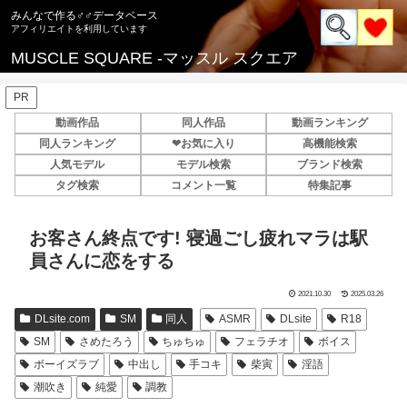
みんなで作る♂♂データベース
MUSCLE SQUARE -マッスル スクエア
PR
動画作品
同人作品
動画ランキング
同人ランキング
❤お気に入り
高機能検索
人気モデル
モデル検索
ブランド検索
タグ検索
コメント一覧
特集記事
お客さん終点です! 寝過ごし疲れマラは駅
員さんに恋をする
2021.10.30
2025.03.26
DLsite.com
SM
同人
ASMR
DLsite
R18
SM
さめたろう
ちゅちゅ
フェラチオ
ボイス
ボーイズラブ
中出し
手コキ
柴寅
淫語
潮吹き
純愛
調教