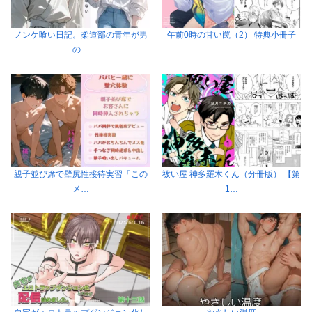
ノンケ喰い日記。柔道部の青年が男
午前0時の甘い罠（2） 特典小冊子
の…
親子並び席で壁尻性接待実習「この
祓い屋 神多羅木くん（分冊版） 【第
メ…
1…