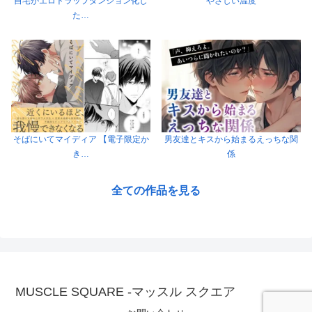
自宅がエロトラップダンジョン化し
やさしい温度
た…
そばにいてマイディア 【電子限定か
男友達とキスから始まるえっちな関
き…
係
全ての作品を見る
MUSCLE SQUARE -マッスル スクエア