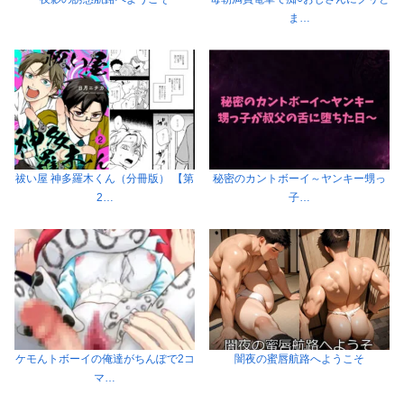
ま…
祓い屋 神多羅木くん（分冊版） 【第
秘密のカントボーイ～ヤンキー甥っ
2…
子…
ケモんトボーイの俺達がちんぽで2コ
闇夜の蜜唇航路へようこそ
マ…