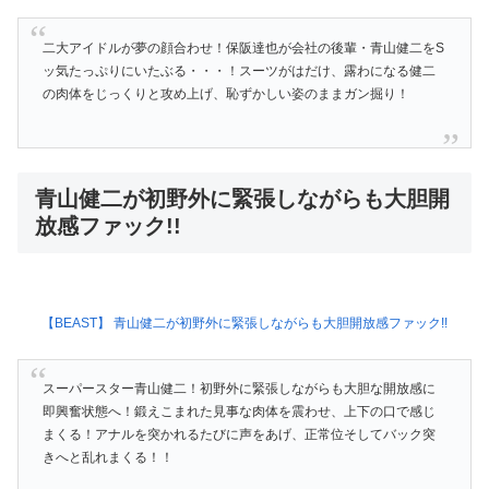
二大アイドルが夢の顔合わせ！保阪達也が会社の後輩・青山健二をS
ッ気たっぷりにいたぶる・・・！スーツがはだけ、露わになる健二
の肉体をじっくりと攻め上げ、恥ずかしい姿のままガン掘り！
青山健二が初野外に緊張しながらも大胆開
放感ファック!!
【BEAST】 青山健二が初野外に緊張しながらも大胆開放感ファック!!
スーパースター青山健二！初野外に緊張しながらも大胆な開放感に
即興奮状態へ！鍛えこまれた見事な肉体を震わせ、上下の口で感じ
まくる！アナルを突かれるたびに声をあげ、正常位そしてバック突
きへと乱れまくる！！