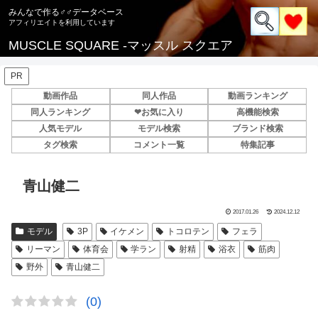
みんなで作る♂♂データベース
MUSCLE SQUARE -マッスル スクエア
PR
動画作品
同人作品
動画ランキング
同人ランキング
❤お気に入り
高機能検索
人気モデル
モデル検索
ブランド検索
タグ検索
コメント一覧
特集記事
青山健二
2017.01.26
2024.12.12
モデル
3P
イケメン
トコロテン
フェラ
リーマン
体育会
学ラン
射精
浴衣
筋肉
野外
青山健二
(0)