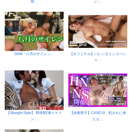
部…
い…
GNM「八月のサイレン」
【オリジナル】バレンタインスペシ
ャ…
【Straight Style】 野球部OBイケメ
【赤面男子】CASE19：犯されに来
ン…
たセ…