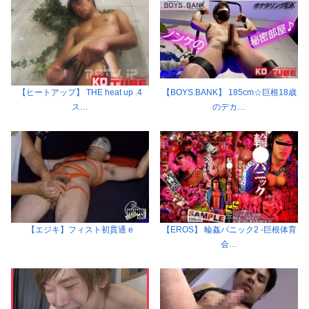
【ヒートアップ】 THE heat up .4
【BOYS.BANK】 185cm☆巨根18歳
ス…
のデカ…
【エジキ】フィスト初貫通 e
【EROS】 輪姦パニック2 -巨根体育
会…