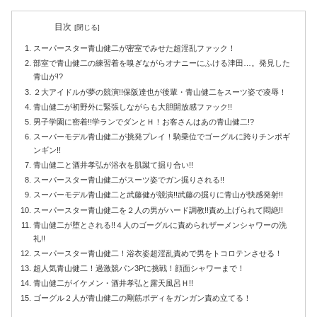
目次
スーパースター青山健二が密室でみせた超淫乱ファック！
部室で青山健二の練習着を嗅ぎながらオナニーにふける津田…。発見した
青山が!?
２大アイドルが夢の競演!!保阪達也が後輩・青山健二をスーツ姿で凌辱！
青山健二が初野外に緊張しながらも大胆開放感ファック!!
男子学園に密着!!学ランでダンとＨ！お客さんはあの青山健二!?
スーパーモデル青山健二が挑発プレイ！騎乗位でゴーグルに跨りチンポギ
ンギン!!
青山健二と酒井孝弘が浴衣を肌蹴て掘り合い!!
スーパースター青山健二がスーツ姿でガン掘りされる!!
スーパーモデル青山健二と武藤健が競演!!武藤の掘りに青山が快感発射!!
スーパースター青山健二を２人の男がハード調教!!責め上げられて悶絶!!
青山健二が堕とされる!!４人のゴーグルに責められザーメンシャワーの洗
礼!!
スーパースター青山健二！浴衣姿超淫乱責めで男をトコロテンさせる！
超人気青山健二！過激競パン3Pに挑戦！顔面シャワーまで！
青山健二がイケメン・酒井孝弘と露天風呂Ｈ!!
ゴーグル２人が青山健二の剛筋ボディをガンガン責め立てる！