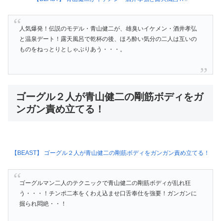
人気爆発！伝説のモデル・青山健二が、雄臭いイケメン・酒井孝弘
と温泉デート！露天風呂で乾杯の後、ほろ酔い気分の二人は互いの
ものをねっとりとしゃぶりあう・・・。
ゴーグル２人が青山健二の剛筋ボディをガ
ンガン責め立てる！
【BEAST】 ゴーグル２人が青山健二の剛筋ボディをガンガン責め立てる！
ゴーグルマン二人のテクニックで青山健二の剛筋ボディが乱れ狂
う・・・！チンポ二本をくわえ込ませ口舌奉仕を強要！ガンガンに
掘られ悶絶・・！