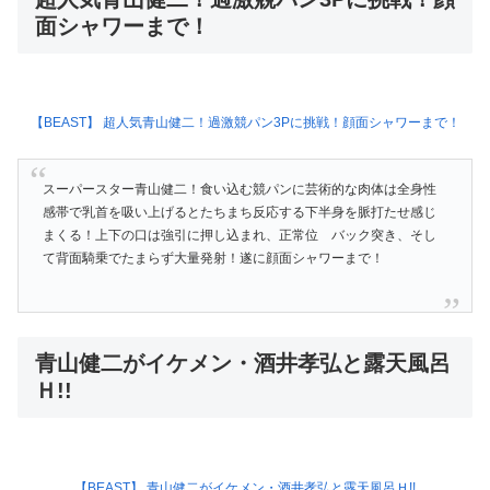
面シャワーまで！
【BEAST】 超人気青山健二！過激競パン3Pに挑戦！顔面シャワーまで！
スーパースター青山健二！食い込む競パンに芸術的な肉体は全身性
感帯で乳首を吸い上げるとたちまち反応する下半身を脈打たせ感じ
まくる！上下の口は強引に押し込まれ、正常位 バック突き、そし
て背面騎乗でたまらず大量発射！遂に顔面シャワーまで！
青山健二がイケメン・酒井孝弘と露天風呂
Ｈ!!
【BEAST】 青山健二がイケメン・酒井孝弘と露天風呂Ｈ!!