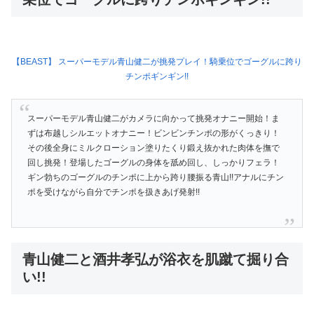
【BEAST】 スーパーモデル青山健二が挑発プレイ！騎乗位でゴーグルに跨り
チンポギンギン!!
スーパーモデル青山健二がカメラに向かって挑発オナニー開始！ま
ずは布越しシルエットオナニー！ビンビンチンポの形がくっきり！
その後全身にミルクローション塗りたくり鍛え抜かれた肉体を撫で
回し挑発！登場したゴーグルの身体を舐め回し、しっかりフェラ！
ギン勃ちのゴーグルのチンポに上から跨り腰振る青山!!アナルにチン
ポを受けながら自分でチンポを扱きあげ発射!!
青山健二と酒井孝弘が浴衣を肌蹴て掘り合
い!!