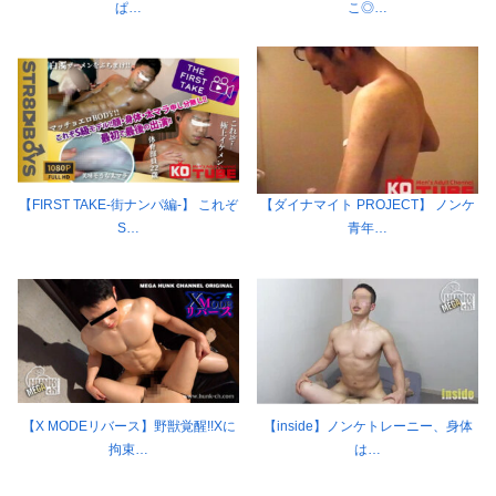
ぱ…
こ◎…
【FIRST TAKE-街ナンパ編-】 これぞ
【ダイナマイト PROJECT】 ノンケ
S…
青年…
【X MODEリバース】野獣覚醒!!Xに
【inside】ノンケトレーニー、身体
拘束…
は…