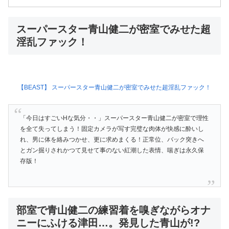
スーパースター青山健二が密室でみせた超
淫乱ファック！
【BEAST】 スーパースター青山健二が密室でみせた超淫乱ファック！
「今日はすごいHな気分・・」スーパースター青山健二が密室で理性
を全て失ってしまう！固定カメラが写す完璧な肉体が快感に酔いし
れ、男に体を絡みつかせ、更に求めまくる！正常位、バック突きへ
とガン掘りされかつて見せて事のない紅潮した表情、喘ぎは永久保
存版！
部室で青山健二の練習着を嗅ぎながらオナ
ニーにふける津田…。発見した青山が!?