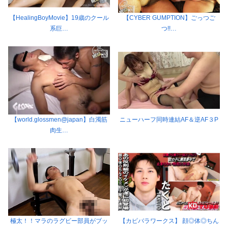
【HealingBoyMovie】19歳のクール
【CYBER GUMPTION】ごっつご
系巨…
つ!!…
【world.glossmen@japan】白濁筋
ニューハーフ同時連結AF＆逆AF３P
肉生…
極太！！マラのラグビー部員がブッ
【カピバラワークス】 顔◎体◎ちん