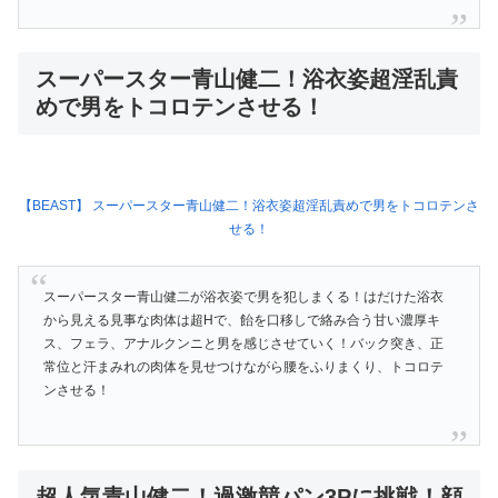
スーパースター青山健二！浴衣姿超淫乱責
めで男をトコロテンさせる！
【BEAST】 スーパースター青山健二！浴衣姿超淫乱責めで男をトコロテンさ
せる！
スーパースター青山健二が浴衣姿で男を犯しまくる！はだけた浴衣
から見える見事な肉体は超Hで、飴を口移しで絡み合う甘い濃厚キ
ス、フェラ、アナルクンニと男を感じさせていく！バック突き、正
常位と汗まみれの肉体を見せつけながら腰をふりまくり、トコロテ
ンさせる！
超人気青山健二！過激競パン3Pに挑戦！顔