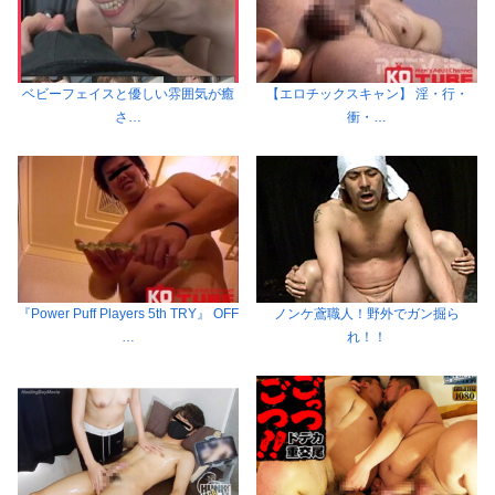
ベビーフェイスと優しい雰囲気が癒
【エロチックスキャン】 淫・行・
さ…
衝・…
『Power Puff Players 5th TRY』 OFF
ノンケ鳶職人！野外でガン掘ら
…
れ！！