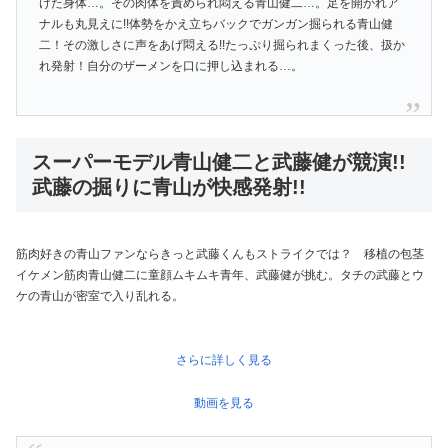
けた身体…。その肉体を責められ悶える青山健二…。足を開かれア
ナルも丸見えに!!体勢をかえ立ちバックでガンガン掘られる青山健
二！その激しさに声をあげ悶える!!たっぷり掘られまくった後、扱か
れ発射！自分のザーメンを口に押し込まれる…。
スーパーモデル青山健二と武藤健が競演!!
武藤の掘りに青山が快感発射!!
筋肉好きの青山ファンならきっと武藤くんもストライクでは？ 移植の包茎
イケメン筋肉青山健二に童顔ムキムキ青年、武藤健が挑む。タチの武藤とウ
ケの青山が密室で入り乱れる。
さらに詳しく見る
動画を見る