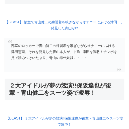
【BEAST】 部室で青山健二の練習着を嗅ぎながらオナニーにふける津田…。
発見した青山が!?
部室のロッカーで青山健二の練習着を嗅ぎながらオナニーにふける
津田憲司。それを発見した青山本人が、ドSに津田を調教！チンポを
足で踏みつけいたぶり、青山の奉仕奴隷に・・・！
２大アイドルが夢の競演!!保阪達也が後
輩・青山健二をスーツ姿で凌辱！
【BEAST】 ２大アイドルが夢の競演!!保阪達也が後輩・青山健二をスーツ姿
で凌辱！