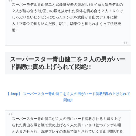
スーパーモデル青山健二と武藤健が夢の競演!!ガタイ系人気モデルの
２人が絡み合う!!お互いの鍛え抜かれた身体を責め合う２人！６９で
しゃぶり合いビンビンになったチンポを武藤が青山のアナルに挿
入！正常位で掘り込んだ後、駅弁、騎乗位と掘られまくって快感発
射!!
スーパースター青山健二を２人の男がハー
ド調教!!責め上げられて悶絶!!
【deep】 スーパースター青山健二を２人の男がハード調教!!責め上げられて
悶絶!!
スーパースター青山健二が２人の男にハード調教される！縛り上げ
られた青山を蝋と鞭で責め上げる２人の男！いきり勃つチンポを咥
え込まさせられ、浣腸プレイの羞恥で堕とされていく青山!!悶絶する