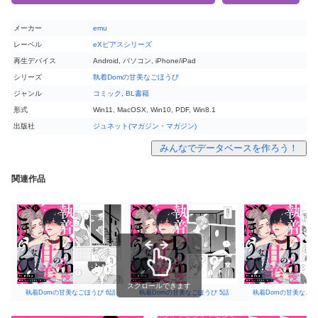
メーカー
emu
レーベル
eXピアスシリーズ
再生デバイス
Android, パソコン, iPhone/iPad
シリーズ
執着Domの甘美なごほうび
ジャンル
コミック
,
BL書籍
形式
Win11, MacOSX, Win10, PDF, Win8.1
出版社
ジュネット(マガジン・マガジン)
みんなでデータベースを作ろう！
関連作品
スクロールできます
執着Domの甘美なごほうび 6話
執着Domの甘美なごほうび 5話
執着Domの甘美なごほ