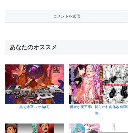
あなたのオススメ
黒丸迷宮 レオ編(1)
勇者が魔王軍に捕らわれ肉体改造!調
教…