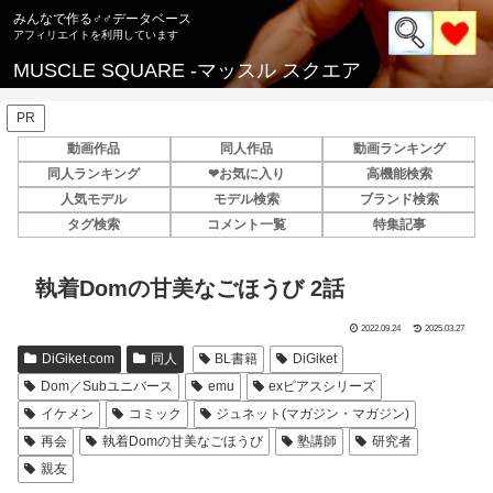
みんなで作る♂♂データベース
MUSCLE SQUARE -マッスル スクエア
PR
動画作品
同人作品
動画ランキング
同人ランキング
❤お気に入り
高機能検索
人気モデル
モデル検索
ブランド検索
タグ検索
コメント一覧
特集記事
執着Domの甘美なごほうび 2話
2022.09.24
2025.03.27
DiGiket.com
同人
BL書籍
DiGiket
Dom／Subユニバース
emu
exピアスシリーズ
イケメン
コミック
ジュネット(マガジン・マガジン)
再会
執着Domの甘美なごほうび
塾講師
研究者
親友