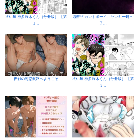
祓い屋 神多羅木くん（分冊版） 【第
秘密のカントボーイ～ヤンキー甥っ
1…
子…
夜影の誘惑航路へようこそ
祓い屋 神多羅木くん（分冊版） 【第
3…