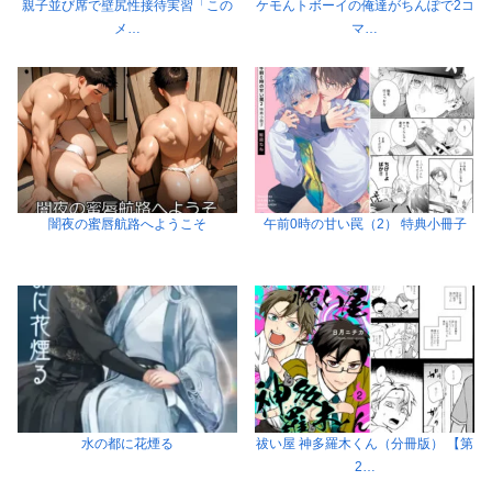
親子並び席で壁尻性接待実習「この
ケモんトボーイの俺達がちんぽで2コ
メ…
マ…
闇夜の蜜唇航路へようこそ
午前0時の甘い罠（2） 特典小冊子
水の都に花煙る
祓い屋 神多羅木くん（分冊版） 【第
2…