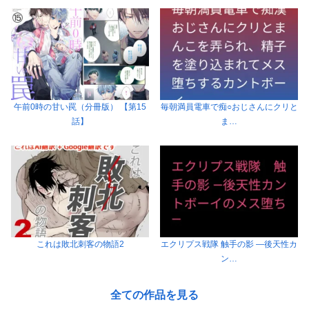
午前0時の甘い罠（分冊版） 【第15
毎朝満員電車で痴○おじさんにクリと
話】
ま…
これは敗北刺客の物語2
エクリプス戦隊 触手の影 ―後天性カ
ン…
全ての作品を見る