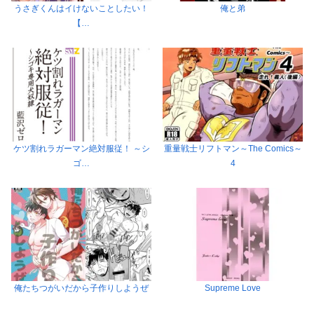
うさぎくんはイけないことしたい！
俺と弟
【…
ケツ割れラガーマン絶対服従！ ～シ
重量戦士リフトマン～The Comics～
ゴ…
4
俺たちつがいだから子作りしようぜ
Supreme Love