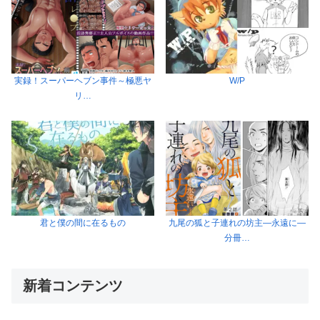
実録！スーパーヘブン事件～極悪ヤ
W/P
リ…
君と僕の間に在るもの
九尾の狐と子連れの坊主―永遠に―
分冊…
新着コンテンツ