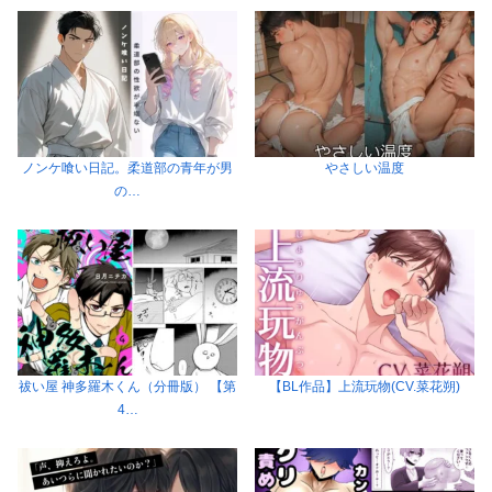
ノンケ喰い日記。柔道部の青年が男
やさしい温度
の…
祓い屋 神多羅木くん（分冊版） 【第
【BL作品】上流玩物(CV.菜花朔)
4…