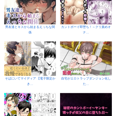
男友達とキスから始まるえっちな関
カントボーイ即堕ち！～クリ責めオ
係
ナ…
そばにいてマイディア 【電子限定か
自宅がエロトラップダンジョン化し
き…
た…