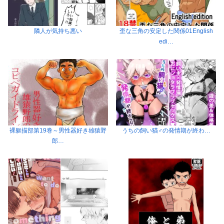
隣人が気持ち悪い
歪な三角の安定した関係01English
edi…
裸躯描部第19巻～男性器好き雄猿野
うちの飼い猫♂の発情期が終わ…
郎…