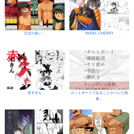
注文の多い…
ANGEL CHERRY
赤ずきん
カントボーイであることがバレた執
事…