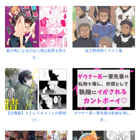
君が馬になるのなら僕は犯罪も辞さ
塩工野球部イラスト集
な…
【分冊版】ストレイキャットの夜明
ダウナー系一軍先輩の私物を壊し、
け…
弁…