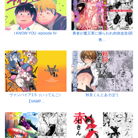
I KNOW YOU -episode IV-
勇者が魔王軍に捕らわれ肉体改造!調
教…
ヴァンパイア1.5（いってんご）
秋良くんとあそぼう
【VAMP…