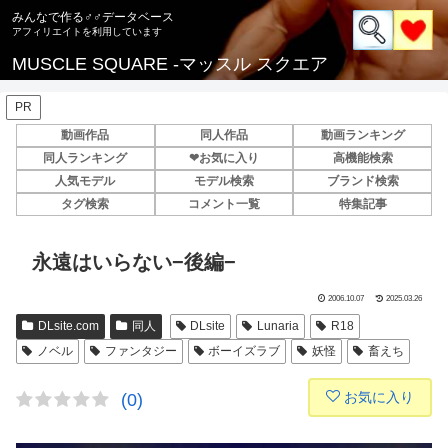
みんなで作る♂♂データベース
MUSCLE SQUARE -マッスル スクエア
PR
動画作品
同人作品
動画ランキング
同人ランキング
❤お気に入り
高機能検索
人気モデル
モデル検索
ブランド検索
タグ検索
コメント一覧
特集記事
永遠はいらない−後編−
2006.10.07
2025.03.26
DLsite.com
同人
DLsite
Lunaria
R18
ノベル
ファンタジー
ボーイズラブ
妖怪
畜えち
お気に入り
(0)