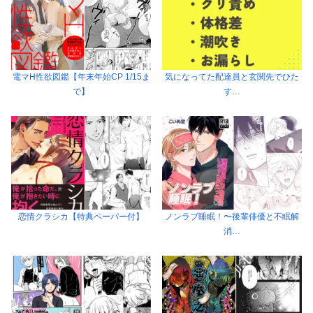
電マH性欲図鑑【年末年始CP 1/15ま
気になってた配達員と玄関先でひた
で】
す…
恋情クラシカ【特典ペーパー付】
ノンラブ睡眠！〜後輩俳優と不眠解
消…