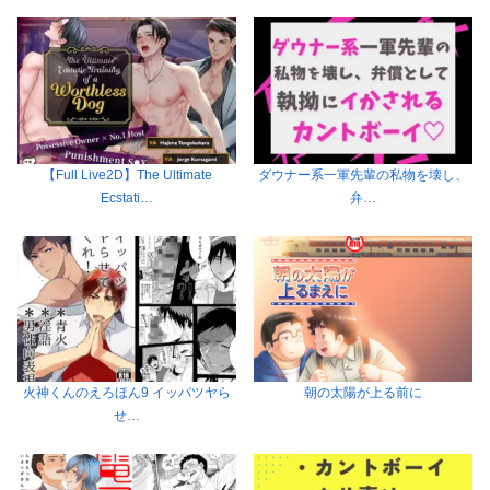
【Full Live2D】The Ultimate
ダウナー系一軍先輩の私物を壊し、
Ecstati…
弁…
火神くんのえろほん9 イッパツヤら
朝の太陽が上る前に
せ…