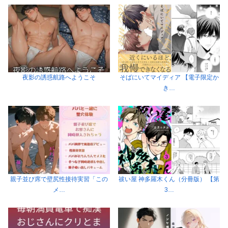
夜影の誘惑航路へようこそ
そばにいてマイディア 【電子限定か
き…
親子並び席で壁尻性接待実習「この
祓い屋 神多羅木くん（分冊版） 【第
メ…
3…