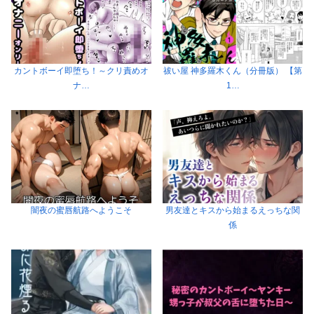
カントボーイ即堕ち！～クリ責めオ
祓い屋 神多羅木くん（分冊版） 【第
ナ…
1…
闇夜の蜜唇航路へようこそ
男友達とキスから始まるえっちな関
係