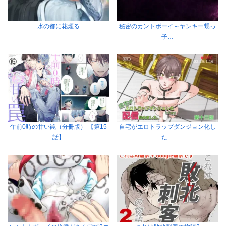
水の都に花煙る
秘密のカントボーイ～ヤンキー甥っ
子…
午前0時の甘い罠（分冊版） 【第15
自宅がエロトラップダンジョン化し
話】
た…