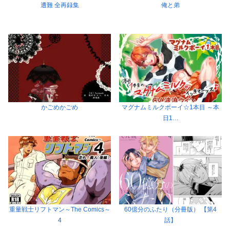
遭難 全再録集
俺と弟
かごめかごめ
マグナムミルクボーイ☆1本目 ～本
日1…
重量戦士リフトマン～The Comics～
60億分のふたり（分冊版） 【第4
4
話】