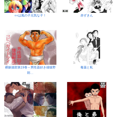
○○は風の子元気な子！
赤ずきん
裸躯描部第19巻～男性器好き雄猿野
毒薬と私
郎…