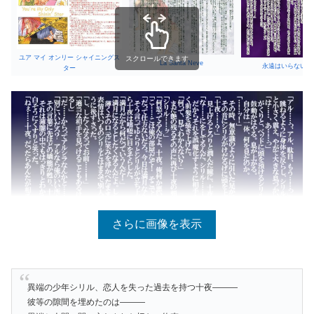
ユア マイ オンリー シャイニングス
スクロールできます
La Santa Neve
永遠はいらない−前
ター
さらに画像を表示
異端の少年シリル、恋人を失った過去を持つ十夜———
彼等の隙間を埋めたのは———