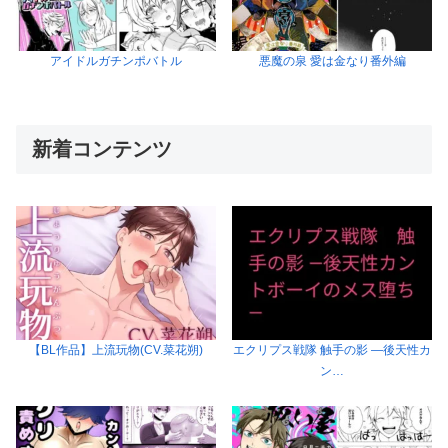
アイドルガチンポバトル
悪魔の泉 愛は金なり番外編
新着コンテンツ
【BL作品】上流玩物(CV.菜花朔)
エクリプス戦隊 触手の影 ―後天性カ
ン…