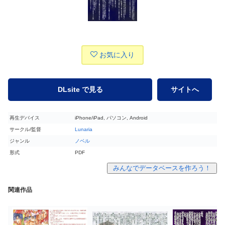
お気に入り
DLsite で見る
サイトへ
再生デバイス
iPhone/iPad, パソコン, Android
サークル/監督
Lunaria
ジャンル
ノベル
形式
PDF
みんなでデータベースを作ろう！
関連作品